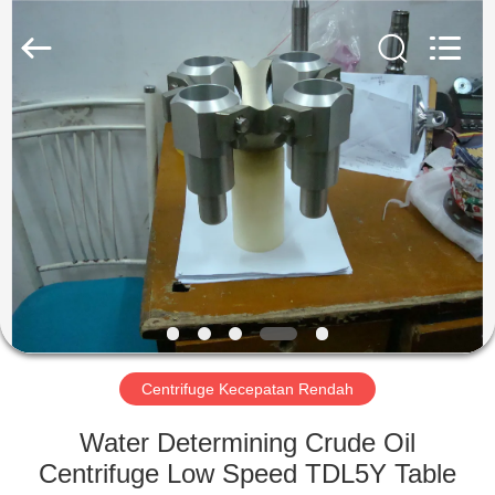
Xiangyi
Laboratory
Instrument
Development
Co.,
Ltd..
All
Rights
RUMAH
Reserved.
PRODUK
TENTANG
KAMI
TUR
PABRIK
Centrifuge Kecepatan Rendah
Water Determining Crude Oil
KONTROL
Centrifuge Low Speed ​​TDL5Y Table