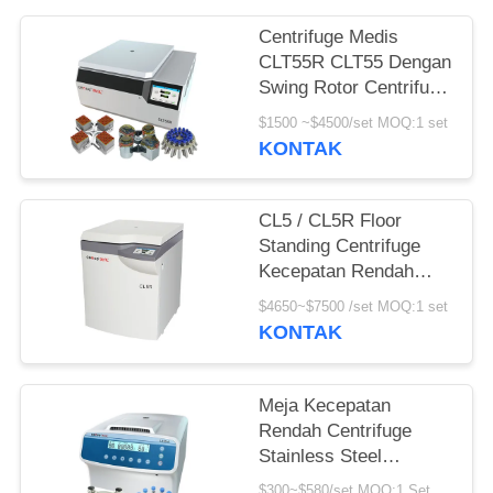
PRIVACY
POLICY
Centrifuge Medis
CLT55R CLT55 Dengan
Swing Rotor Centrifuge
Kecepatan Rendah
$1500 ~$4500/set MOQ:1 set
KONTAK
CL5 / CL5R Floor
Standing Centrifuge
Kecepatan Rendah
5000r / Min Dengan
$4650~$7500 /set MOQ:1 set
Swing Rotor
KONTAK
Meja Kecepatan
Rendah Centrifuge
Stainless Steel
Horizontal Rotor
$300~$580/set MOQ:1 Set