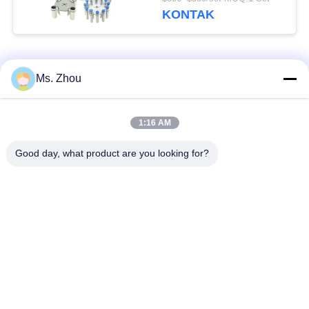
12x15ml L420-A
KONTAK
4200rpm
Bad Request
Semua
Ms. Zhou
Mesin Centrifuge
1:16 AM
Mesin Centrifuge Lab
Medis
Good day, what product are you looking for?
Mesin Centrifuge
PRP PRF Centrifuge
Pendingin
Centrifuge
Centrifuge Bank
Pemisahan Darah
Darah
Centrifuge Kecepatan
Centrifuge
Rendah
Berkecepatan Tinggi