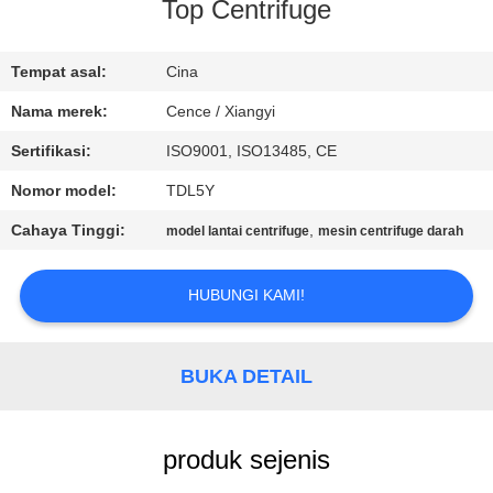
KUALITAS
Top Centrifuge
HUBUNGI
Tempat asal:
Cina
KAMI
Nama merek:
Cence / Xiangyi
Sertifikasi:
ISO9001, ISO13485, CE
BERITA
Nomor model:
TDL5Y
Cahaya Tinggi:
,
model lantai centrifuge
mesin centrifuge darah
KASUS-
KASUS
HUBUNGI KAMI!
VR
BUKA DETAIL
SITEMAP
produk sejenis