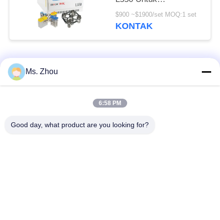
Laboratorium
$900 ~$1900/set MOQ:1 set
Kedokteran Klinis Dan
KONTAK
Kultur Sel
Bad Request
Semua
Ms. Zhou
Mesin Centrifuge
6:58 PM
Mesin Centrifuge Lab
Medis
Good day, what product are you looking for?
Mesin Centrifuge
PRP PRF Centrifuge
Pendingin
Centrifuge
Centrifuge Bank
Pemisahan Darah
Darah