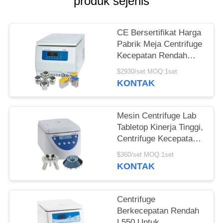
PRIVACY
produk sejenis
POLICY
CE Bersertifikat Harga
Pabrik Meja Centrifuge
Kecepatan Rendah
dengan Kapasitas
$2930/set MOQ:1set
Besar
KONTAK
Mesin Centrifuge Lab
Tabletop Kinerja Tinggi,
Centrifuge Kecepatan
Menimbang Otomatis
$360/set MOQ:1set
KONTAK
Centrifuge
Berkecepatan Rendah
L550 Untuk