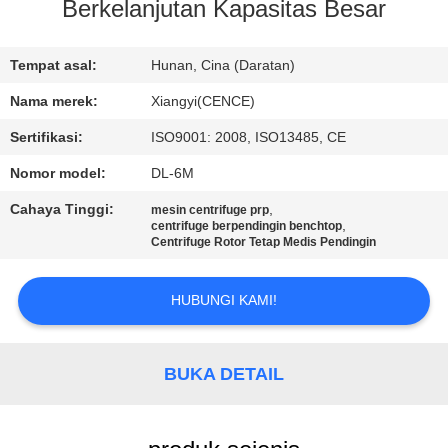
KUALITAS
Berkelanjutan Kapasitas Besar
HUBUNGI
Tempat asal:
Hunan, Cina (Daratan)
KAMI
Nama merek:
Xiangyi(CENCE)
Sertifikasi:
ISO9001: 2008, ISO13485, CE
BERITA
Nomor model:
DL-6M
Cahaya Tinggi:
,
mesin centrifuge prp
KASUS-
,
centrifuge berpendingin benchtop
Centrifuge Rotor Tetap Medis Pendingin
KASUS
HUBUNGI KAMI!
VR
BUKA DETAIL
SITEMAP