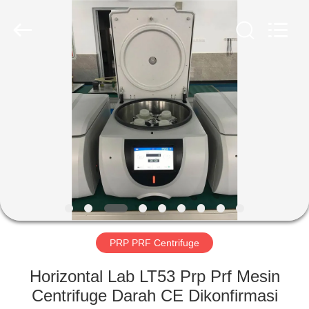
Xiangyi
Laboratory
Instrument
Development
Co.,
Ltd..
All
Rights
RUMAH
Reserved.
PRODUK
TENTANG
KAMI
TUR
PABRIK
PRP PRF Centrifuge
Horizontal Lab LT53 Prp Prf Mesin
KONTROL
Centrifuge Darah CE Dikonfirmasi