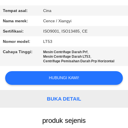
KUALITAS
Tempat asal:
Cina
HUBUNGI
Nama merek:
Cence / Xiangyi
KAMI
Sertifikasi:
ISO9001, ISO13485, CE
Nomor model:
LT53
BERITA
Cahaya Tinggi:
,
Mesin Centrifuge Darah Prf
,
Mesin Centrifuge Darah LT53
Centrifuge Pemisahan Darah Prp Horizontal
KASUS-
KASUS
HUBUNGI KAMI!
VR
BUKA DETAIL
SITEMAP
produk sejenis