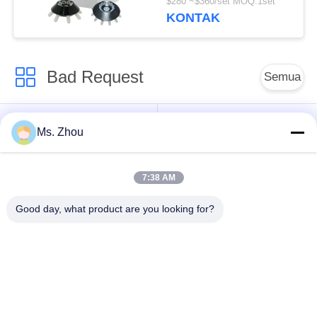
$280 ~$360/set MOQ:1set
KONTAK
Bad Request
Semua
Mesin Centrifuge
Mesin Centrifuge Lab
Ms. Zhou
Medis
7:38 AM
Mesin Centrifuge
PRP PRF Centrifuge
Pendingin
Good day, what product are you looking for?
Centrifuge
Centrifuge Bank
Pemisahan Darah
Darah
Centrifuge Kecepatan
Centrifuge
Rendah
Berkecepatan Tinggi