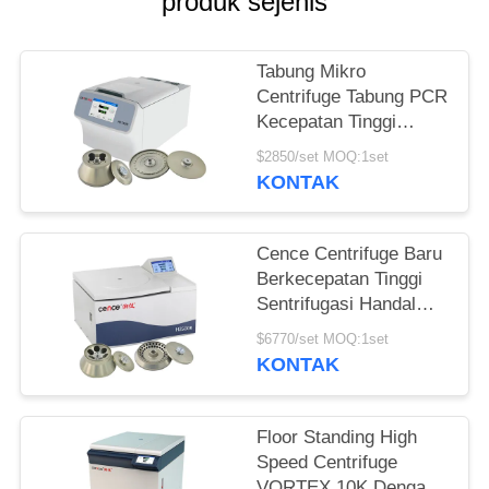
PRIVACY
produk sejenis
POLICY
Tabung Mikro
Centrifuge Tabung PCR
Kecepatan Tinggi
Universal Centrifuge
$2850/set MOQ:1set
H1750R
KONTAK
Cence Centrifuge Baru
Berkecepatan Tinggi
Sentrifugasi Handal
Untuk Biologi
$6770/set MOQ:1set
Molekuler
KONTAK
Floor Standing High
Speed ​​Centrifuge
VORTEX 10K Dengan