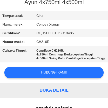
KUALITAS
Ayun 4x750ml 4x500ml
HUBUNGI
Tempat asal:
Cina
KAMI
Nama merek:
Cence / Xiangyi
Sertifikasi:
CE, ISO9001, ISO13485
BERITA
Nomor model:
CH210R
Cahaya Tinggi:
,
Centrifuge CH210R
KASUS-
,
4x750ml Centrifuge Berkecepatan Tinggi
4x500ml Swing Rotor Centrifuge Kecepatan Tinggi
KASUS
HUBUNGI KAMI!
VR
BUKA DETAIL
SITEMAP