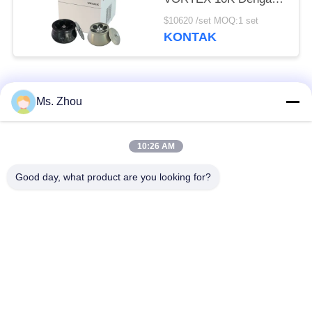
Rotor Sudut Kapasitas
$10620 /set MOQ:1 set
Besar
KONTAK
Bad Request
Semua
Ms. Zhou
Mesin Centrifuge
10:26 AM
Mesin Centrifuge Lab
Medis
Good day, what product are you looking for?
Mesin Centrifuge
PRP PRF Centrifuge
Pendingin
Centrifuge
Centrifuge Bank
Pemisahan Darah
Darah