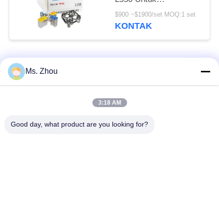
Laboratorium
$900 ~$1900/set MOQ:1 set
Kedokteran Klinis Dan
KONTAK
Kultur Sel
Bad Request
Semua
Ms. Zhou
Mesin Centrifuge
3:18 AM
Mesin Centrifuge Lab
Medis
Good day, what product are you looking for?
Mesin Centrifuge
PRP PRF Centrifuge
Pendingin
Centrifuge
Centrifuge Bank
Pemisahan Darah
Darah