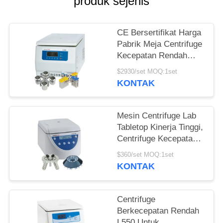
PRIVACY
produk sejenis
POLICY
CE Bersertifikat Harga
Pabrik Meja Centrifuge
Kecepatan Rendah
dengan Kapasitas
$2930/set MOQ:1set
Besar
KONTAK
Mesin Centrifuge Lab
Tabletop Kinerja Tinggi,
Centrifuge Kecepatan
Menimbang Otomatis
$360/set MOQ:1set
KONTAK
Centrifuge
Berkecepatan Rendah
L550 Untuk