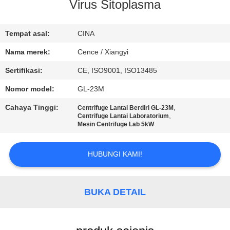
KUALITAS
Virus Sitoplasma
HUBUNGI
Tempat asal:
CINA
KAMI
Nama merek:
Cence / Xiangyi
Sertifikasi:
CE, ISO9001, ISO13485
BERITA
Nomor model:
GL-23M
Cahaya Tinggi:
,
Centrifuge Lantai Berdiri GL-23M
KASUS-
,
Centrifuge Lantai Laboratorium
Mesin Centrifuge Lab 5kW
KASUS
HUBUNGI KAMI!
VR
BUKA DETAIL
SITEMAP