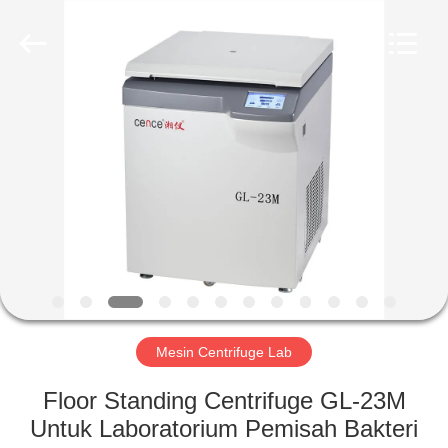
Xiangyi
Laboratory
Instrument
Development
Co.,
Ltd..
All
Rights
RUMAH
Reserved.
PRODUK
TENTANG
KAMI
TUR
PABRIK
Mesin Centrifuge Lab
Floor Standing Centrifuge GL-23M
KONTROL
Untuk Laboratorium Pemisah Bakteri